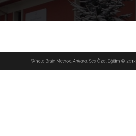
Nothing Found
Whole Brain Method
Ankara
, Ses Özel Eğitim © 2013
Sorry, no posts were found for this ca