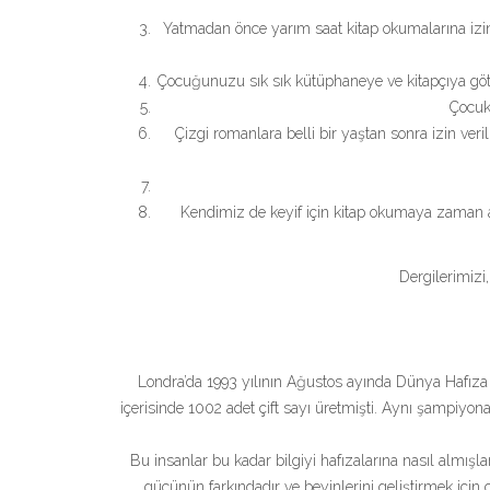
Yatmadan önce yarım saat kitap okumalarına izin v
Çocuğunuzu sık sık kütüphaneye ve kitapçıya götürün
Çocuk
Çizgi romanlara belli bir yaştan sonra izin ver
Kendimiz de keyif için kitap okumaya zaman ay
Dergilerimizi,
Londra’da 1993 yılının Ağustos ayında Dünya Hafıza 
içerisinde 1002 adet çift sayı üretmişti. Aynı şampiyona
Bu insanlar bu kadar bilgiyi hafızalarına nasıl almışla
gücünün farkındadır ve beyinlerini geliştirmek için 