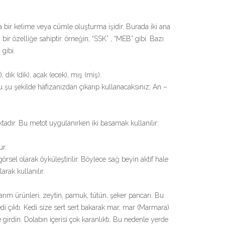
a bir kelime veya cümle oluşturma işidir. Burada iki ana
bir özelliğe sahiptir. örneğin; “SSK” , “MEB” gibi. Bazı
 gibi.
), dık (dik), acak (ecek), mış (miş).
u şu şekilde hafızanızdan çıkarıp kullanacaksınız; An –
adır. Bu metot uygulanırken iki basamak kullanılır:
ur.
rsel olarak öyküleştirilir. Böylece sağ beyin aktif hale
arak kullanılır.
rım ürünleri; zeytin, pamuk, tütün, şeker pancarı. Bu
i çıktı. Kedi size sert sert bakarak mar, mar (Marmara)
irdin. Dolabın içerisi çok karanlıktı. Bu nedenle yerde