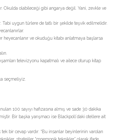
. Okulda olabileceği gibi angarya değil. Yani, zevkle ve
Tabi uygun türlere de tatlı bir şekilde teşvik edilmelidir.
ecanlanırlar.
Eğer heyecanlanır ve okuduğu kitabı anlatmaya başlarsa
lın.
kşamları televizyonu kapatmalı ve ailece oturup kitap
ıca seçmeliyiz.
unulan 100 sayıyı hafızasına almış ve sade 30 dakika
ştir. Bir başka yarışmacı ise Blackpoll´daki otellere ait
 tek bir cevap vardır: “Bu insanlar beyinlerinin varolan
nikler, stratejiler “mnemonik teknikler” olarak ifade