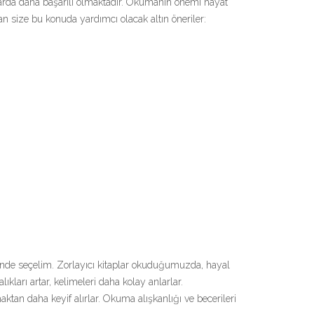
larda daha başarılı olmaktadır. Okumanın önemi hayat
n size bu konuda yardımcı olacak altın öneriler:
erinde seçelim. Zorlayıcı kitaplar okuduğumuzda, hayal
ları artar, kelimeleri daha kolay anlarlar.
ktan daha keyif alırlar. Okuma alışkanlığı ve becerileri