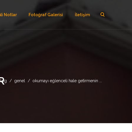
i Notlar
Fotoğraf Galerisi
İletişim
R
log
genel
okumayı eğlenceli hale getirmenin ...