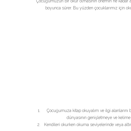
Çocuğumuzun bir okur olmasının önemin ne kadar anla
boyunca sürer. Bu yüzden çocuklarımız için okum
Çocuğumuza kitap okuyalım ve ilgi alanlarını b
dünyasının genişletmeye ve kelime da
Kendileri okurken okuma seviyelerinde veya altın