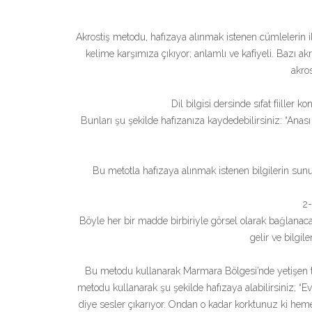
Akrostiş metodu, hafızaya alınmak istenen cümlelerin il
kelime karşımıza çıkıyor; anlamlı ve kafiyeli. Bazı akr
akros
Dil bilgisi dersinde sıfat fiiller k
Bunları şu şekilde hafızanıza kaydedebilirsiniz: “Anas
Bu metotla hafızaya alınmak istenen bilgilerin sun
2-
Böyle her bir madde birbiriyle görsel olarak bağlanacak
gelir ve bilgil
Bu metodu kullanarak Marmara Bölgesi’nde yetişen tar
metodu kullanarak şu şekilde hafızaya alabilirsiniz; “
diye sesler çıkarıyor. Ondan o kadar korktunuz ki heme