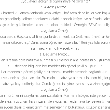
uygulayabileceğinizi öğrenmeye ne dersiniz?
1. Akrostiş Metodu:
k harfleri kullanarak anlamlı veya kafiyeli, hafızada daha kalıcı olan başk
ostişe edilmiş kelimeler anlamsız olabilir, ancak kafiyeli ve hafızada kalıcı 
tişe edilmiş kelimeler ise anlamlı olabilmektedir. Örneğin “SENİ” akrostişi
Uygulama Örneği:
onusu vardır. Başlıca sıfat fiiler şunlardır; an (en), ası (esi), maz (mez), ar (er
ı mezar dikecekmiş.” Daha sonra öğretmen size sıfat fiilleri yazılıda sorun
ası mez – ar dik – ecek – miş
2. Bağlama Metodu:
ulan sırasına göre hafızaya alınması bu metodun ana noktasını oluşturmakt
1- Listelenen bilgilerin her maddesinin görsel şekli oluşturulur.
 Her maddenin görsel şekliyle bir sonraki madde arasında bağlantı kurul
 ve zincir oluşturulacaktır. Bu metotla hafızaya alınmak istenen bilgiler gö
er hafızaya kaydedilmiş olur. Gerektiğinde ise yine aynı sırayla zihne çağrıl
Uygulama Örneği:
ım ürünlerini sırayla hafızamıza alalım. Marmara Bölgesi’nde yetişen ta
Evde akşam uyurken karşınıza aniden kocaman, ejderhaya benzeyen bir ked
n evden dışarı çıkarak tarım malzemelerinin bulunduğu dolabın içerisine g