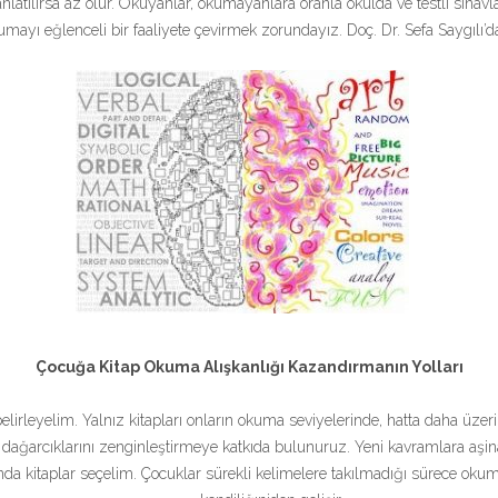
tılırsa az olur. Okuyanlar, okumayanlara oranla okulda ve testli sınav
ayı eğlenceli bir faaliyete çevirmek zorundayız. Doç. Dr. Sefa Saygılı’da
Çocuğa Kitap Okuma Alışkanlığı Kazandırmanın Yolları
elirleyelim. Yalnız kitapları onların okuma seviyelerinde, hatta daha üz
ğarcıklarını zenginleştirmeye katkıda bulunuruz. Yeni kavramlara aşinalık
da kitaplar seçelim. Çocuklar sürekli kelimelere takılmadığı sürece okuma