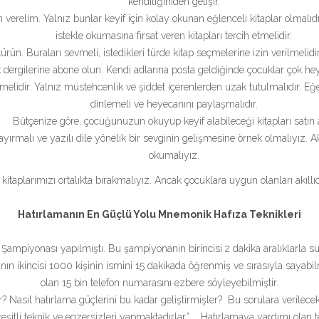
kendiliğıniden gelişir.
erelim. Yalnız bunlar keyif için kolay okunan eğlenceli kitaplar olmalıdır
istekle okumasına fırsat veren kitapları tercih etmelidir.
. Buraları sevmeli, istedikleri türde kitap seçmelerine izin verilmelidir. 
 dergilerine abone olun. Kendi adlarına posta geldiğinde çocuklar çok hey
ilmelidir. Yalnız müstehcenlik ve şiddet içerenlerden uzak tutulmalıdır. 
dinlemeli ve heyecanını paylaşmalıdır.
Bütçenize göre, çocuğunuzun okuyup keyif alabileceği kitapları satın a
ırmalı ve yazılı dile yönelik bir sevginin gelişmesine örnek olmalıyız. A
okumalıyız.
 kitaplarımızı ortalıkta bırakmalıyız. Ancak çocuklara uygun olanları akıll
Hatırlamanın En Güçlü Yolu Mnemonik Hafıza Teknikleri
Şampiyonası yapılmıştı. Bu şampiyonanın birincisi 2 dakika aralıklarla s
nın ikincisi 1000 kişinin ismini 15 dakikada öğrenmiş ve sırasıyla sayabilmi
olan 15 bin telefon numarasını ezbere söyleyebilmiştir.
r? Nasıl hatırlama güçlerini bu kadar geliştirmişler? Bu sorulara verilecek
çeşitli teknik ve egzersizleri yapmaktadırlar.” Hatırlamaya yardımı olan tek